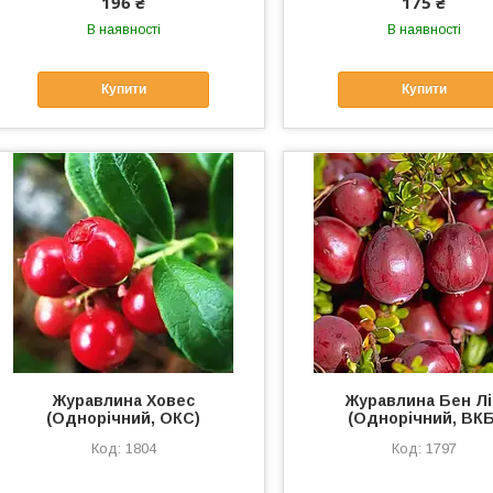
196 ₴
175 ₴
В наявності
В наявності
Купити
Купити
Журавлина Ховес
Журавлина Бен Л
(Однорічний, ОКС)
(Однорічний, ВКБ
1804
1797