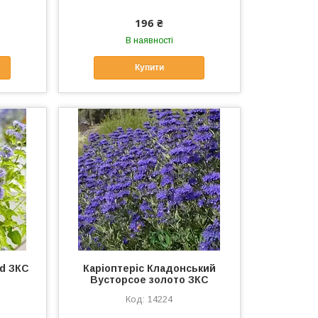
196 ₴
В наявності
Купити
ld ЗКС
Каріоптеріс Кладонський
Вусторсое золото ЗКС
14224