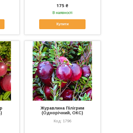
175 ₴
В наявності
Купити
ір
Журавлина Пілігрим
)
(Однорічний, ОКС)
1796