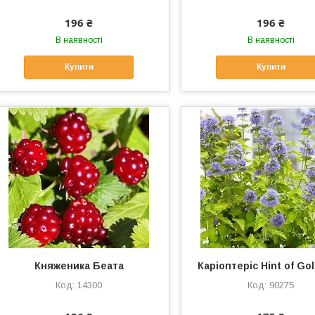
196 ₴
196 ₴
В наявності
В наявності
Купити
Купити
Княженика Беата
Каріоптеріс Hint of Go
14300
90275