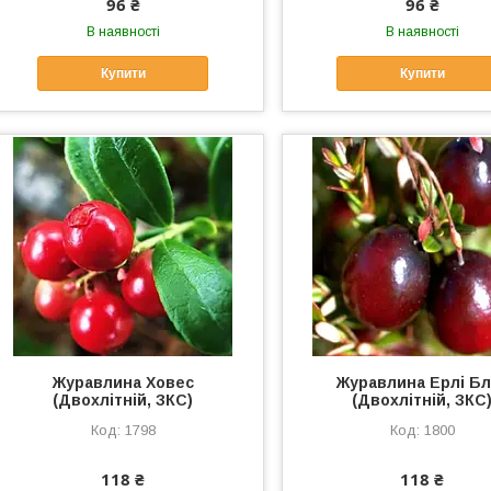
96 ₴
96 ₴
В наявності
В наявності
Купити
Купити
Журавлина Ховес
Журавлина Ерлі Бл
(Двохлітній, ЗКС)
(Двохлітній, ЗКС
1798
1800
118 ₴
118 ₴