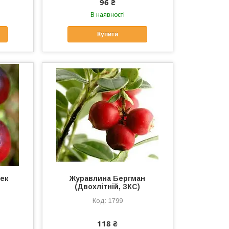
96 ₴
В наявності
Купити
ек
Журавлина Бергман
)
(Двохлітній, ЗКС)
1799
118 ₴