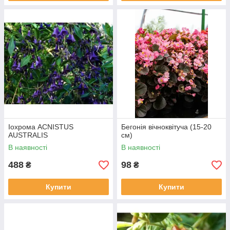
Іохрома ACNISTUS
Бегонія вічноквітуча (15-20
AUSTRALIS
см)
В наявності
В наявності
488
98
₴
₴
Купити
Купити