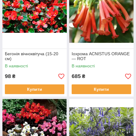
Бегонія вічноквітуча (15-20
Іохрома ACNISTUS ORANGE
см)
— ROT
В наявності
В наявності
98
685
₴
₴
Купити
Купити