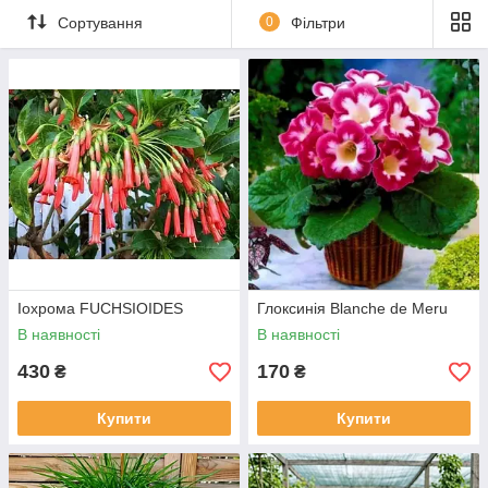
Сортування
0
Фільтри
Іохрома FUCHSIOIDES
Глоксинія Blanche de Meru
В наявності
В наявності
430
170
₴
₴
Купити
Купити