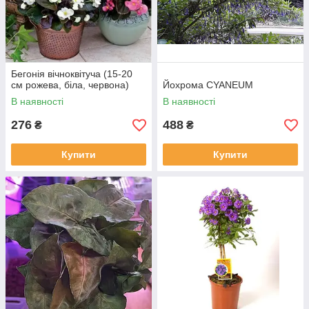
Бегонія вічноквітуча (15-20
см рожева, біла, червона)
Йохрома CYANEUM
В наявності
В наявності
276
488
₴
₴
Купити
Купити