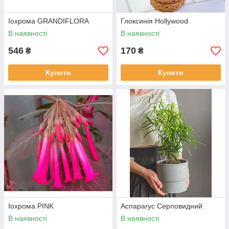
Іохрома GRANDIFLORA
Глоксинія Hollywood
В наявності
В наявності
546
170
₴
₴
Купити
Купити
Іохрома PINK
Аспарагус Серповидний
В наявності
В наявності