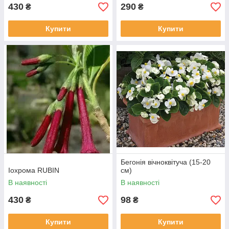
430
290
₴
₴
Купити
Купити
Бегонія вічноквітуча (15-20
Іохрома RUBIN
см)
В наявності
В наявності
430
98
₴
₴
Купити
Купити