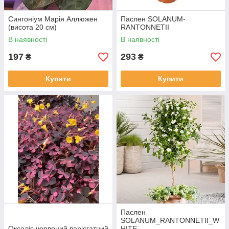
Сингоніум Марія Аллюжен
Паслен SOLANUM-
(висота 20 см)
RANTONNETII
В наявності
В наявності
197
293
₴
₴
Купити
Купити
Паслен
SOLANUM_RANTONNETII_W
Оксаліс червоний варієгатний
HITE