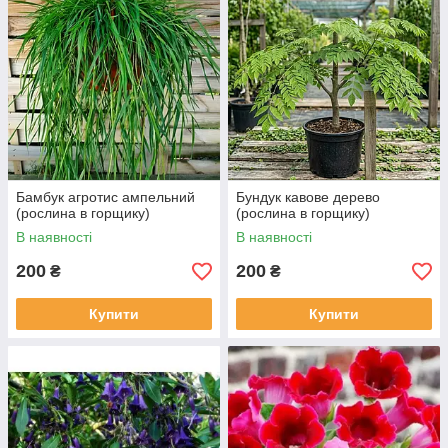
Бамбук агротис ампельний
Бундук кавове дерево
(рослина в горщику)
(рослина в горщику)
В наявності
В наявності
200
200
₴
₴
Купити
Купити