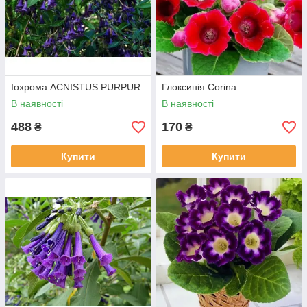
Іохрома ACNISTUS PURPUR
Глоксинія Corina
В наявності
В наявності
488
170
₴
₴
Купити
Купити