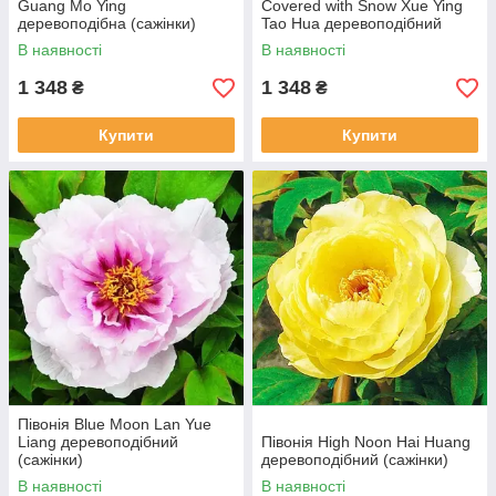
Guang Mo Ying
Covered with Snow Xue Ying
деревоподібна (сажінки)
Tao Hua деревоподібний
(сажінці)
В наявності
В наявності
1 348
1 348
₴
₴
Купити
Купити
Півонія Blue Moon Lan Yue
Liang деревоподібний
Півонія High Noon Hai Huang
(сажінки)
деревоподібний (сажінки)
В наявності
В наявності