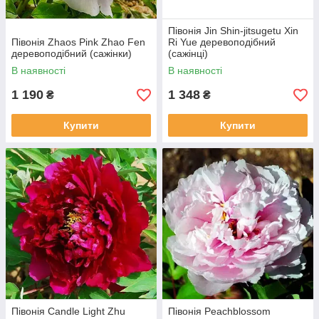
Півонія Jin Shin-jitsugetu Xin
Півонія Zhaos Pink Zhao Fen
Ri Yue деревоподібний
деревоподібний (сажінки)
(сажінці)
В наявності
В наявності
1 190
1 348
₴
₴
Купити
Купити
Півонія Candle Light Zhu
Півонія Peachblossom