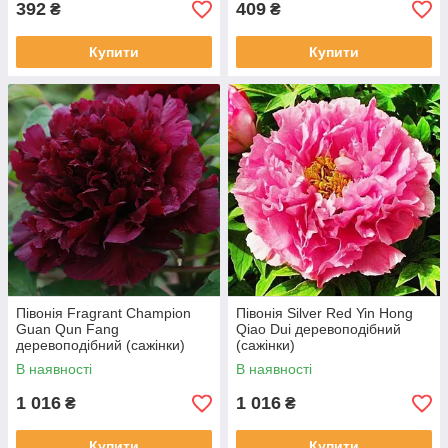
392
409
₴
₴
Купити
Купити
Півонія Fragrant Champion
Півонія Silver Red Yin Hong
Guan Qun Fang
Qiao Dui деревоподібний
деревоподібний (сажінки)
(сажінки)
В наявності
В наявності
1 016
1 016
₴
₴
Купити
Купити