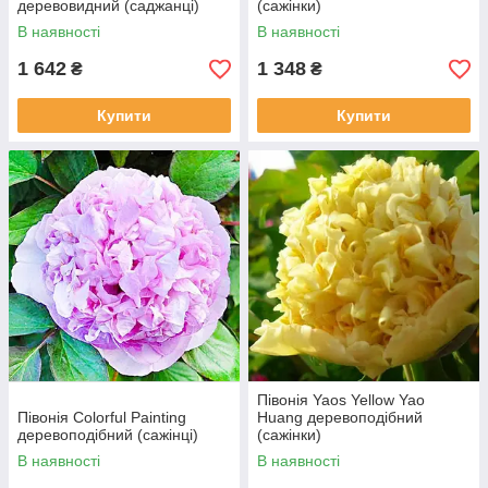
деревовидний (саджанці)
(сажінки)
В наявності
В наявності
1 642
1 348
₴
₴
Купити
Купити
Півонія Yaos Yellow Yao
Півонія Colorful Painting
Huang деревоподібний
деревоподібний (сажінці)
(сажінки)
В наявності
В наявності