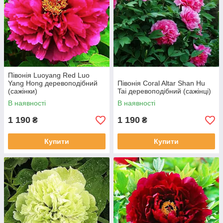
Півонія Luoyang Red Luo
Yang Hong деревоподібний
Півонія Coral Altar Shan Hu
(сажінки)
Tai деревоподібний (сажінці)
В наявності
В наявності
1 190
1 190
₴
₴
Купити
Купити