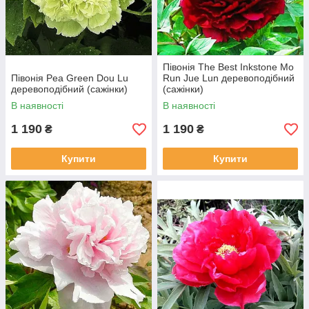
Півонія The Best Inkstone Mo
Півонія Pea Green Dou Lu
Run Jue Lun деревоподібний
деревоподібний (сажінки)
(сажінки)
В наявності
В наявності
1 190
1 190
₴
₴
Купити
Купити