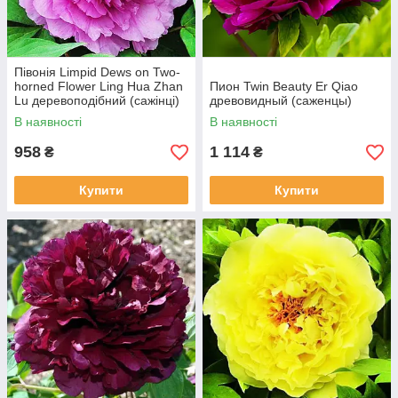
Півонія Limpid Dews on Two-
horned Flower Ling Hua Zhan
Пион Twin Beauty Er Qiao
Lu деревоподібний (сажінці)
древовидный (саженцы)
В наявності
В наявності
958
1 114
₴
₴
Купити
Купити