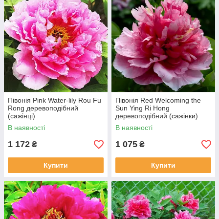
Півонія Pink Water-lily Rou Fu
Півонія Red Welcoming the
Rong деревоподібний
Sun Ying Ri Hong
(сажінці)
деревоподібний (сажінки)
В наявності
В наявності
1 172
1 075
₴
₴
Купити
Купити