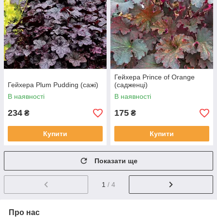
Гейхера Prince of Orange
Гейхера Plum Pudding (сажі)
(садженці)
В наявності
В наявності
234
175
₴
₴
Купити
Купити
Показати ще
1
/ 4
Про нас