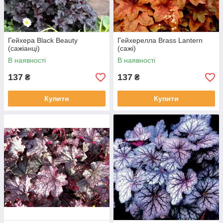
Гейхера Black Beauty
Гейхерелла Brass Lantern
(сажіанці)
(сажі)
В наявності
В наявності
137
137
₴
₴
Купити
Купити