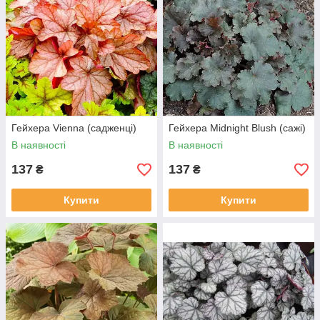
Гейхера Vienna (садженці)
Гейхера Midnight Blush (сажі)
В наявності
В наявності
137
137
₴
₴
Купити
Купити