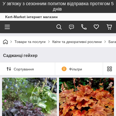
У зв'язку з сезонним попитом відправка протягом 5
днів
Kert-Market інтернет магазин
Товари та послуги
Квіти та декоративні рослини
Бага
Саджанці гейхер
Сортування
0
Фільтри