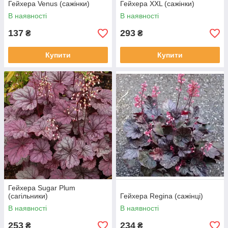
Гейхера Venus (сажінки)
Гейхера XXL (сажінки)
В наявності
В наявності
137
293
₴
₴
Купити
Купити
Гейхера Sugar Plum
(сагільники)
Гейхера Regina (сажінці)
В наявності
В наявності
253
234
₴
₴