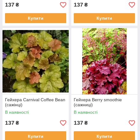
137
137
₴
₴
Купити
Купити
Гейхера Carnival Coffee Bean
Гейхера Berry smoothie
(сажінці)
(сажниці)
В наявності
В наявності
137
137
₴
₴
Купити
Купити