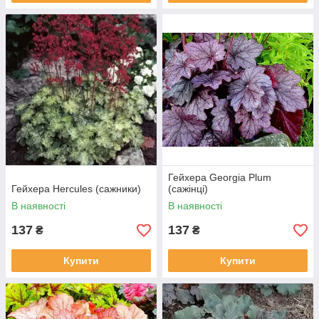
Гейхера Georgia Plum
Гейхера Hercules (сажники)
(сажінці)
В наявності
В наявності
137
137
₴
₴
Купити
Купити