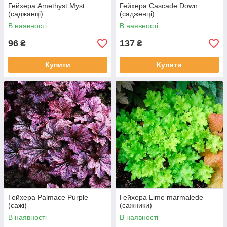
Гейхера Amethyst Myst
Гейхера Cascade Down
(саджанці)
(садженці)
В наявності
В наявності
96
137
₴
₴
Купити
Купити
Гейхера Palmace Purple
Гейхера Lime marmalede
(сажі)
(сажники)
В наявності
В наявності