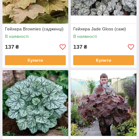
Гейхера Brownies (садженці)
Гейхера Jade Gloss (сажі)
В наявності
В наявності
137
137
₴
₴
Купити
Купити