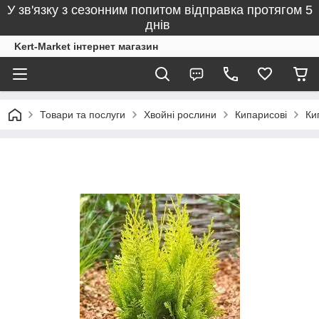
У зв'язку з сезонним попитом відправка протягом 5
днів
Kert-Market інтернет магазин
Товари та послуги
Хвойні рослини
Кипарисові
Ки