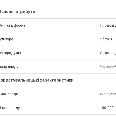
Основні атрибути
Життєва форма
Плодові 
ультура
Яблуня
ип продукції
Саджанц
олір плоду
Червони
Користувальницькі характеристики
мак плода
кисло-со
асса плоду
180-200г