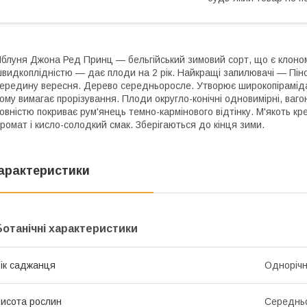
блуня Джона Ред Принц — бельгійський зимовий сорт, що є клоно
видкоплідністю — дає плоди на 2 рік. Найкращі запилювачі — Пін
ередину вересня. Дерево середньоросле. Утворює широкопірамідал
ому вимагає прорізування. Плоди округло-конічні одновимірні, ваг
овністю покриває рум'янець темно-кармінового відтінку. М'якоть к
ромат і кисло-солодкий смак. Зберігаються до кінця зими.
арактеристики
Ботанічні характеристики
ік саджанця
Одноріч
исота рослин
Середнь