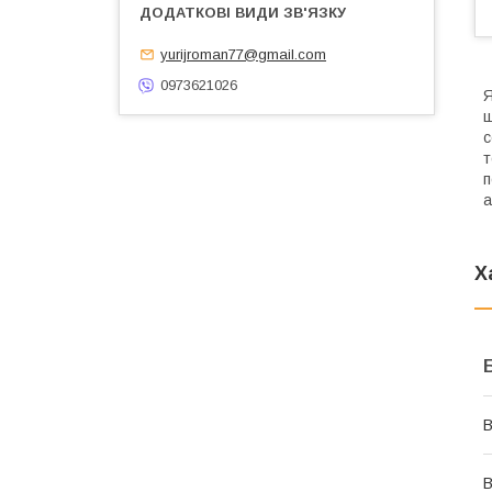
yurijroman77@gmail.com
0973621026
Я
ш
с
т
п
а
Х
В
В