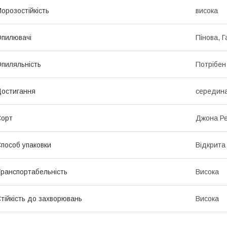
орозостійкість
висока
пилювачі
Пінова, 
пиляльність
Потрібен
остигання
середина
Сорт
Джона Р
пособ упаковки
Відкрита
ранспортабельність
Висока
тійкість до захворювань
Висока