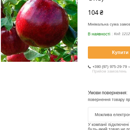
104 ₴
Мінімальна сума замов
В наявності
Код:
1212
Купити
+380 (97) 975-29-79
Прийом замовлень
повернення товару п
У компанії підключені
будь-який товар не п