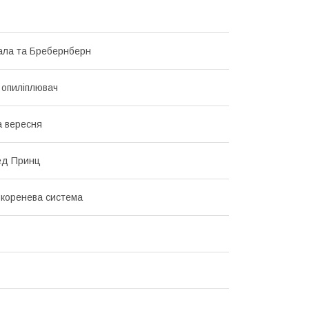
Гала та Бребернберн
 опиліплювач
 вересня
ед Принц
 коренева система