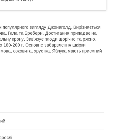
м популярного вигляду Джонаголд. Вирізняється
ова, Гала та Бреберн. Достигання припадає на
ьну крону. Зав'язує плоди щорічно та рясно,
ою 180-200 г. Основне забарвлення шкірки
ремова, соковита, хрустка. Яблука мають приємний
ний
орослі