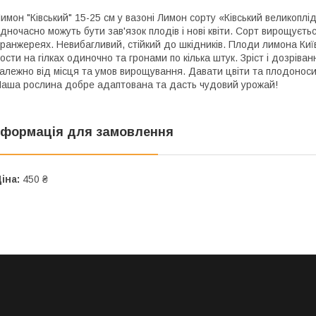
имон "Ківський" 15-25 см у вазоні Лимон сорту «Ківський великоплід
дночасно можуть бути зав'язок плодів і нові квіти. Сорт вирощуєтьс
ранжереях. Невибагливий, стійкий до шкідників. Плоди лимона Київ
ости на гілках одиночно та гронами по кілька штук. Зріст і дозріва
алежно від місця та умов вирощування. Давати цвіти та плодоноси
аша рослина добре адаптована та дасть чудовий урожай!
нформація для замовлення
іна:
450 ₴