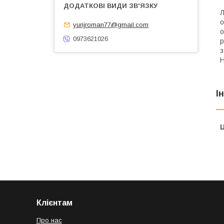
Л
о
yurijroman77@gmail.com
о
0973621026
р
з
Н
І
Ц
Клієнтам
Про нас