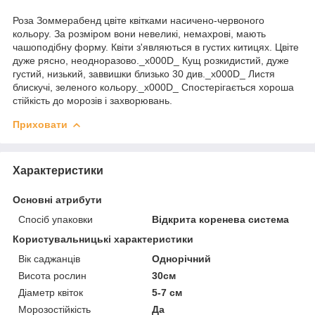
Роза Зоммерабенд цвіте квітками насичено-червоного
кольору. За розміром вони невеликі, немахрові, мають
чашоподібну форму. Квіти з'являються в густих китицях. Цвіте
дуже рясно, неодноразово._x000D_ Кущ розкидистий, дуже
густий, низький, заввишки близько 30 див._x000D_ Листя
блискучі, зеленого кольору._x000D_ Спостерігається хороша
стійкість до морозів і захворювань.
Приховати
Характеристики
Основні атрибути
Спосіб упаковки
Відкрита коренева система
Користувальницькі характеристики
Вік саджанців
Однорічний
Висота рослин
30см
Діаметр квіток
5-7 см
Морозостійкість
Да