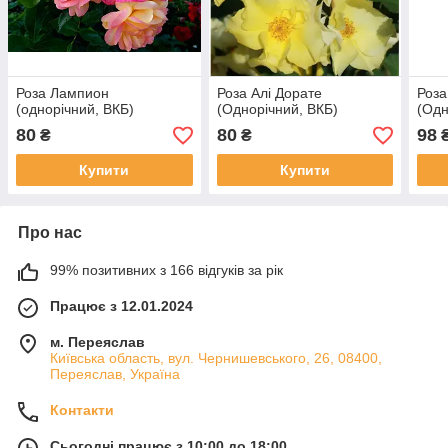
Роза Лампион
Роза Алі Дорате
Роза
(однорічний, ВКБ)
(Однорічний, ВКБ)
(Одн
80
80
98
₴
₴
Купити
Купити
Про нас
99% позитивних з 166 відгуків за рік
Працює з 12.01.2024
м. Переяслав
Київська область, вул. Чернишевського, 26, 08400,
Переяслав, Україна
Контакти
Сьогодні працює з 10:00 до 18:00