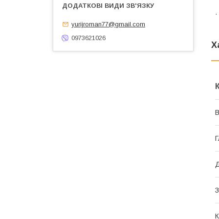
.
yurijroman77@gmail.com
0973621026
Х
В
Г
Д
З
К