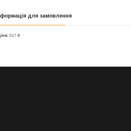
нформація для замовлення
іна:
527 ₴