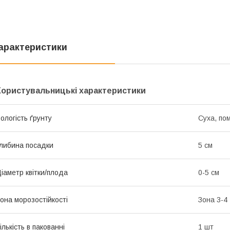
арактеристики
Користувальницькі характеристики
ологість ґрунту
Суха, по
либина посадки
5 см
іаметр квітки/плода
0-5 см
она морозостійкості
Зона 3-4
ількість в пакованні
1 шт