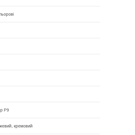
льорові
р P9
ежевий, кремовий