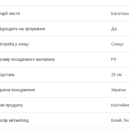
арб листя
Багатоко
ідходить на зрізування
Да
отреба у сонці
Сонце
озмір посадкового матеріалу
P9
ідстань
25 см
раїна походження
Україна
ип продукту
Контейне
олір квітки/плід
Білий, б