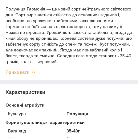
Полуниця Гармонія — це новий сорт нейтрального світлового
дня. Сорт вирізняється стійкістю до основних шкідників і,
особливо, до ураження грибковими захворюваннями.
Гармонія не боїться навіть лютих морозів, тому на зиму її
можна не вкривати. Урожайність висока та стабільна, ягода до
кінця збору не дрібнишає. Корнева система дуже потужна, що
забезпечує сорту стійкість до спеки та пожежі. Куст потужний,
але водночас компактний. Ягода має привабливий колір і
блиск, тверда та смачна. Середня вага ягоди становить 35-40
грамів, колір — червоний.
Приховати
Характеристики
Основні атрибути
Культура
Полуниця
Користувальницькі характеристики
Вага ягід
35-40г