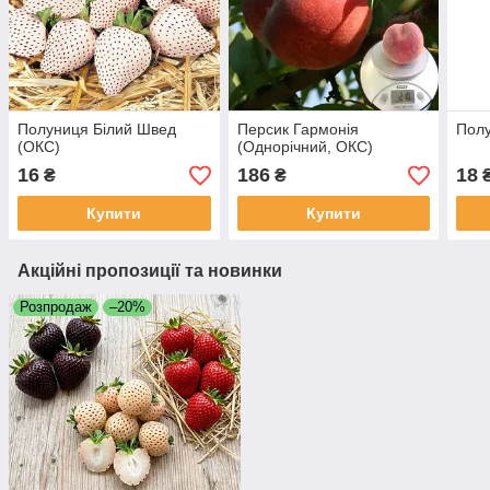
Полуниця Білий Швед
Персик Гармонія
Полу
(ОКС)
(Однорічний, ОКС)
16
186
18
₴
₴
Купити
Купити
Акційні пропозиції та новинки
Розпродаж
–20%