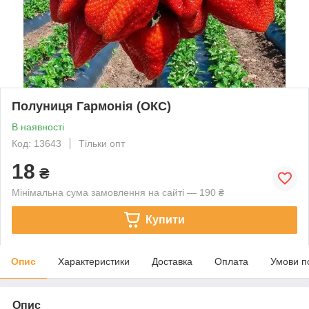
Полуниця Гармонія (ОКС)
В наявності
Код: 13643
Тільки опт
18
₴
Мінімальна сума замовлення на сайті — 190 ₴
Купити
Опис
Характеристики
Доставка
Оплата
Умови п
Опис