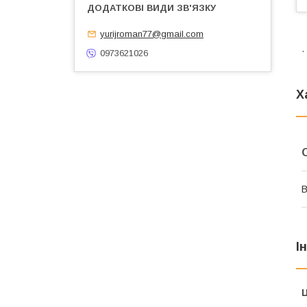
yurijroman77@gmail.com
.
0973621026
Х
В
І
Ц