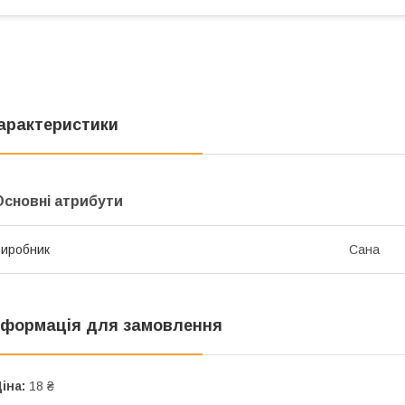
арактеристики
Основні атрибути
иробник
Сана
нформація для замовлення
іна:
18 ₴