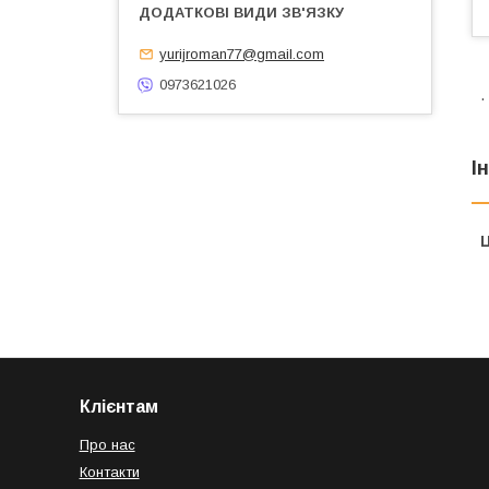
yurijroman77@gmail.com
0973621026
.
І
Ц
Клієнтам
Про нас
Контакти