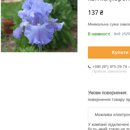
137 ₴
Мінімальна сума замов
В наявності
Код:
1525
Купити
+380 (97) 975-29-79
Прийом замовлень
повернення товару п
У компанії підключені
будь-який товар не п