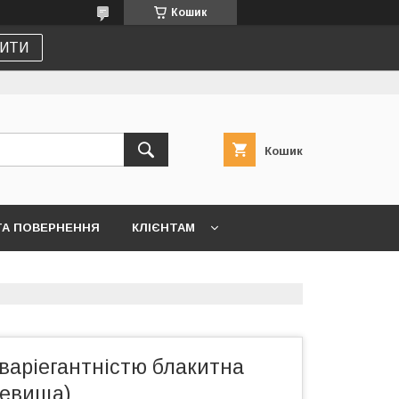
Кошик
ИТИ
Кошик
ТА ПОВЕРНЕННЯ
КЛІЄНТАМ
ю варіегантністю блакитна
невища)