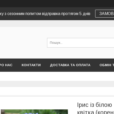
зку з сезонним попитом відправка протягом 5 днів
ЗАМОВ
РО НАС
КОНТАКТИ
ДОСТАВКА ТА ОПЛАТА
ОБМІН 
Ірис із біло
квітка (коре