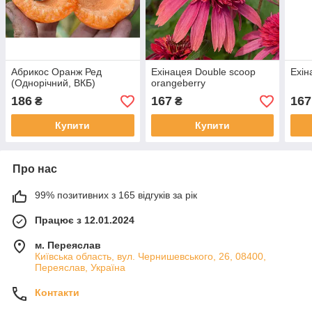
Абрикос Оранж Ред
Ехінацея Double scoop
Ехін
(Однорічний, ВКБ)
orangeberry
186
167
167
₴
₴
Купити
Купити
Про нас
99% позитивних з 165 відгуків за рік
Працює з 12.01.2024
м. Переяслав
Київська область, вул. Чернишевського, 26, 08400,
Переяслав, Україна
Контакти