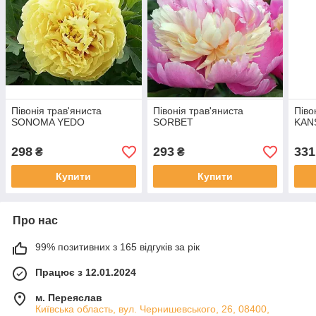
Півонія трав'яниста
Півонія трав'яниста
Піво
SONOMA YEDO
SORBET
KAN
298
293
331
₴
₴
Купити
Купити
Про нас
99% позитивних з 165 відгуків за рік
Працює з 12.01.2024
м. Переяслав
Київська область, вул. Чернишевського, 26, 08400,