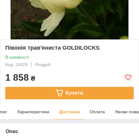
Півонія трав'яниста GOLDILOCKS
В наявності
Код: 16424
Роздріб
1 858
₴
Купити
пис
Характеристики
Доставка
Оплата
Умови пове
Опис