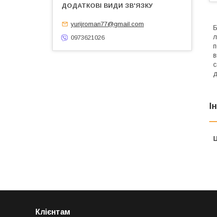
yurijroman77@gmail.com
Б
л
0973621026
п
в
с
д
І
Ц
Клієнтам