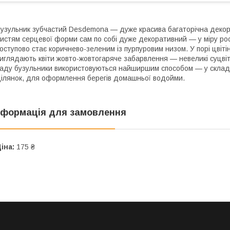
узульник зубчастий Desdemona — дуже красива багаторічна декор
истям серцевої форми сам по собі дуже декоративний — у міру ро
оступово стає коричнево-зеленим із пурпуровим низом. У порі цвіт
иглядають квіти жовто-жовтогаряче забарвлення — невеликі суцвітт
аду бузульники використовуються найширшим способом — у складі
ілянок, для оформлення берегів домашньої водойми.
нформація для замовлення
іна:
175 ₴