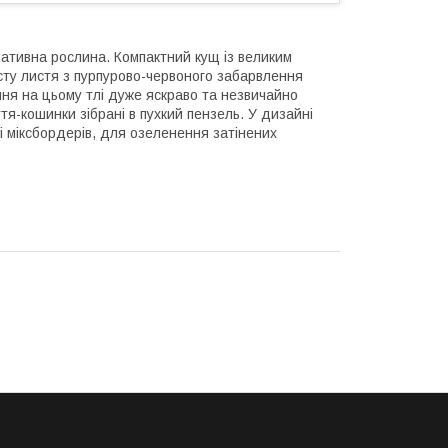
ативна рослина. Компактний кущ із великим
сту листя з пурпурово-червоного забарвлення
іння на цьому тлі дуже яскраво та незвичайно
я-кошинки зібрані в пухкий пензель. У дизайні
 міксбордерів, для озеленення затінених