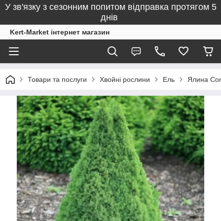
У зв'язку з сезонним попитом відправка протягом 5
днів
Kert-Market інтернет магазин
Товари та послуги
Хвойні рослини
Ель
Ялина Сon