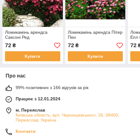
Ломикамінь арендса
Ломикамінь арендса Пітер
Ломи
Саксоні Ред
Пен
Епл
72
72
72
₴
₴
Купити
Купити
Про нас
99% позитивних з 166 відгуків за рік
Працює з 12.01.2024
м. Переяслав
Київська область, вул. Чернишевського, 26, 08400,
Переяслав, Україна
Контакти