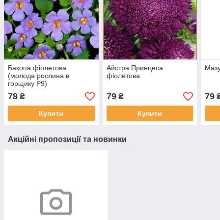
Бакопа фіолетова
Айстра Принцеса
Мазу
(молода рослина в
фіолетова
горщику Р9)
78
79
79
₴
₴
Купити
Купити
Акційні пропозиції та новинки