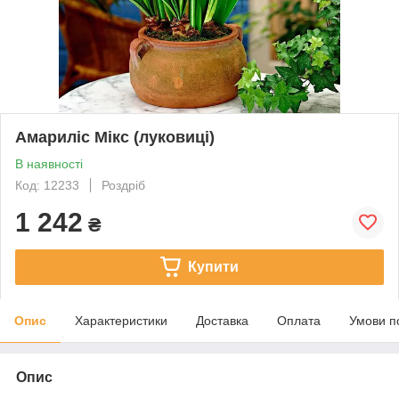
Амариліс Мікс (луковиці)
В наявності
Код: 12233
Роздріб
1 242
₴
Купити
Опис
Характеристики
Доставка
Оплата
Умови п
Опис