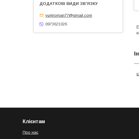
yurijroman77@gmail.com
0973621026
Е
к
І
Ц
Клієнтам
Про нас