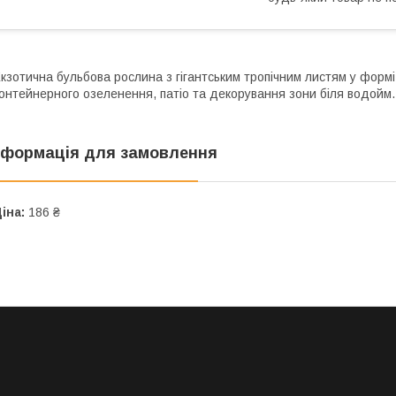
кзотична бульбова рослина з гігантським тропічним листям у форм
онтейнерного озеленення, патіо та декорування зони біля водойм.
нформація для замовлення
іна:
186 ₴