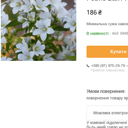
186 ₴
Мінімальна сума замов
В наявності
Код:
5848
Купити
+380 (97) 975-29-79
Прийом замовлень
повернення товару п
У компанії підключені
будь-який товар не п