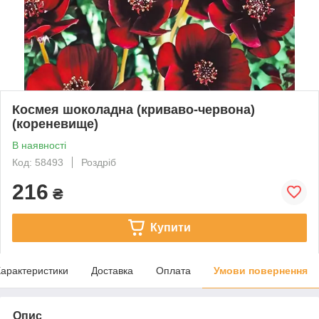
Космея шоколадна (криваво-червона)
(кореневище)
В наявності
Код: 58493
Роздріб
216
₴
Купити
арактеристики
Доставка
Оплата
Умови повернення
Опис