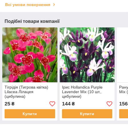
Всі умови повернення
Подібні товари компанії
Тігрідія (Тигрова квітка)
Ірис Hollandica Purple
Рану
Lilacea Лілацея
Lavender Mix (10 шт.,
Mix 
(цибулина)
цибулини)
25
144
156
₴
₴
Купити
Купити