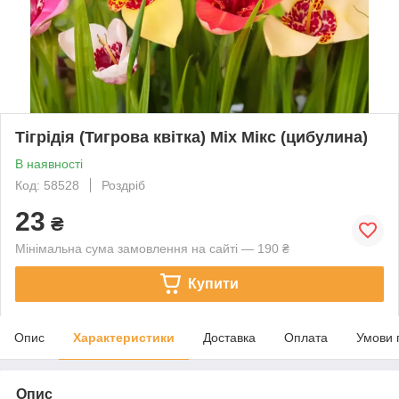
Тігрідія (Тигрова квітка) Mix Мікс (цибулина)
В наявності
Код: 58528
Роздріб
23
₴
Мінімальна сума замовлення на сайті — 190 ₴
Купити
Опис
Характеристики
Доставка
Оплата
Умови 
Опис