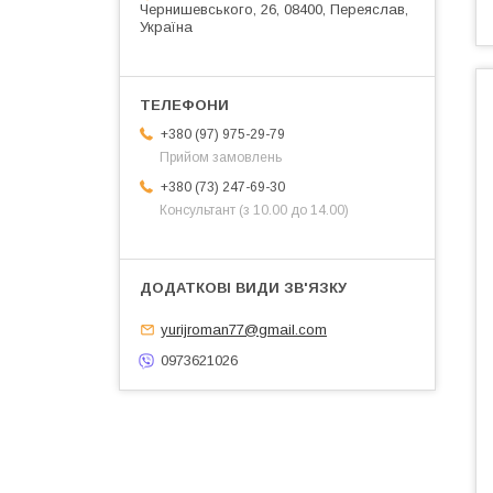
Чернишевського, 26, 08400, Переяслав,
Україна
+380 (97) 975-29-79
Прийом замовлень
+380 (73) 247-69-30
Консультант (з 10.00 до 14.00)
yurijroman77@gmail.com
0973621026