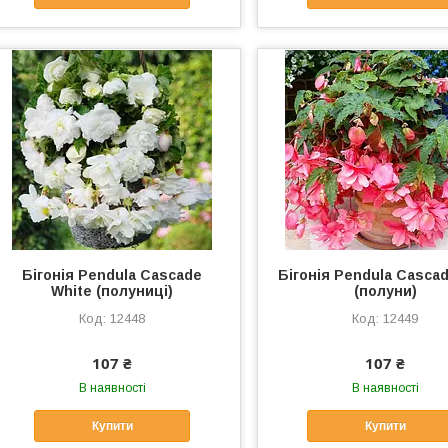
Бігонія Pendula Cascade
Бігонія Pendula Cascad
White (полуниці)
(полуни)
12448
12449
107 ₴
107 ₴
В наявності
В наявності
Купити
Купити