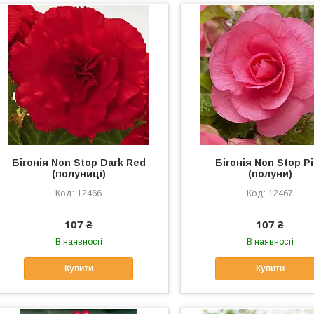
Бігонія Non Stop Dark Red
Бігонія Non Stop P
(полуниці)
(полуни)
12466
12467
107 ₴
107 ₴
В наявності
В наявності
Купити
Купити