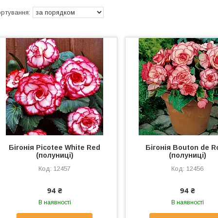
Бігонія Picotee White Red
Бігонія Bouton de R
(полуниці)
(полуниці)
12457
12456
94 ₴
94 ₴
В наявності
В наявності