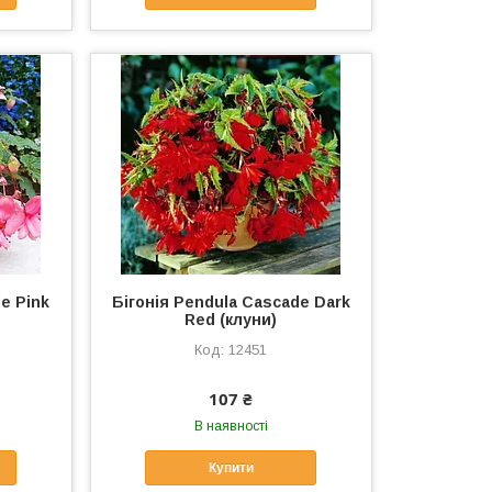
e Pink
Бігонія Pendula Cascade Dark
Red (клуни)
12451
107 ₴
В наявності
Купити