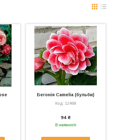
ose
Бегонія Camelia (бульби)
12468
94 ₴
В наявності