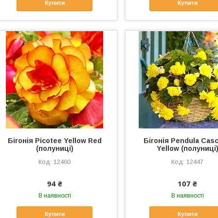
Купити
Купити
Бігонія Picotee Yellow Red
Бігонія Pendula Cas
(полуниці)
Yellow (полуниці
12460
12447
94 ₴
107 ₴
В наявності
В наявності
Купити
Купити