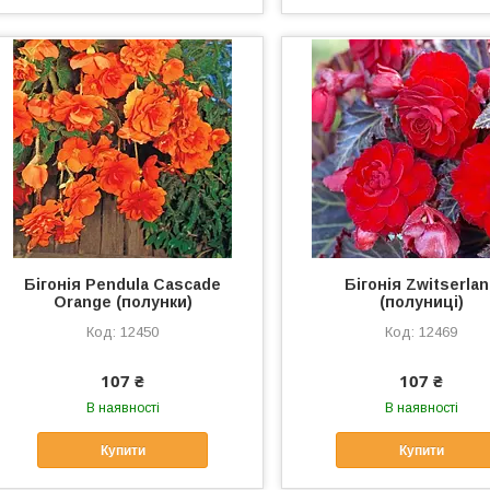
Бігонія Pendula Cascade
Бігонія Zwitserla
Orange (полунки)
(полуниці)
12450
12469
107 ₴
107 ₴
В наявності
В наявності
Купити
Купити