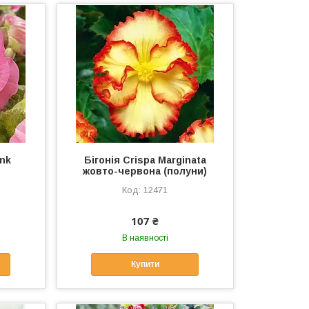
ink
Бігонія Crispa Marginata
жовто-червона (полуни)
12471
107 ₴
В наявності
Купити