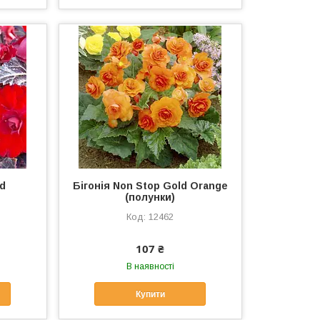
nd
Бігонія Non Stop Gold Orange
(полунки)
12462
107 ₴
В наявності
Купити