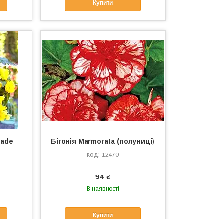
Купити
cade
Бігонія Marmorata (полуниці)
)
12470
94 ₴
В наявності
Купити