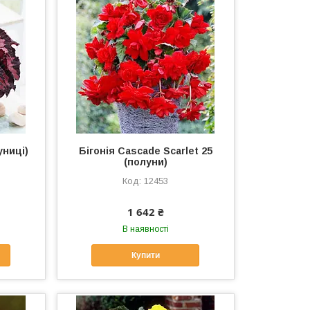
униці)
Бігонія Cascade Scarlet 25
(полуни)
12453
1 642 ₴
В наявності
Купити