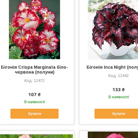
Бігонія Crispa Marginata біло-
Бігонія Inca Night (пол
червона (полуни)
12442
12472
133 ₴
107 ₴
В наявності
В наявності
Купити
Купити