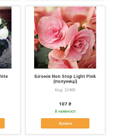
hite
Бігонія Non Stop Light Pink
(полуниці)
12465
107 ₴
В наявності
Купити